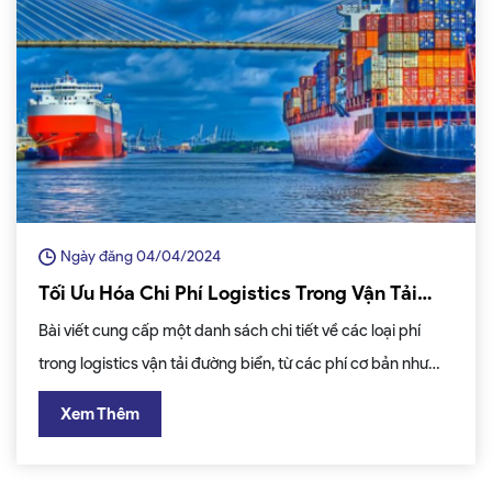
Ngày đăng 04/04/2024
Tối Ưu Hóa Chi Phí Logistics Trong Vận Tải
Đường Biển: Các Loại Phí Bạn Cần Biết
Bài viết cung cấp một danh sách chi tiết về các loại phí
trong logistics vận tải đường biển, từ các phí cơ bản như
Ocean Freight đến các khoản phụ phí như Emergency
Xem Thêm
Bunker Surcharge và Currency Adjustment Factor. Hiểu rõ
về các khoản phí này giúp bạn quản lý chi phí và lập kế