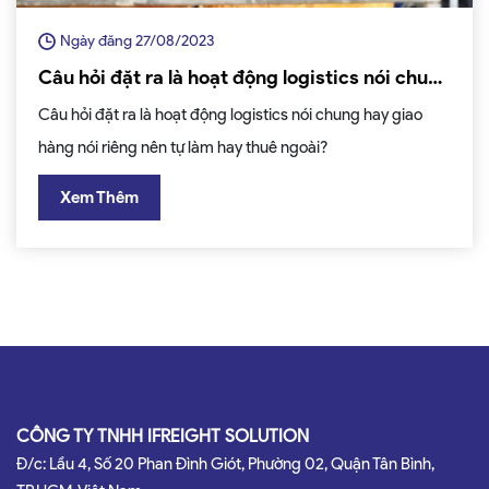
Ngày đăng 27/08/2023
Câu hỏi đặt ra là hoạt động logistics nói chung
hay giao hàng nói riêng nên tự làm hay thuê
Câu hỏi đặt ra là hoạt động logistics nói chung hay giao
ngoài?
hàng nói riêng nên tự làm hay thuê ngoài?
Xem Thêm
CÔNG TY TNHH IFREIGHT SOLUTION
Đ/c: Lầu 4, Số 20 Phan Đình Giót, Phường 02, Quận Tân Bình,