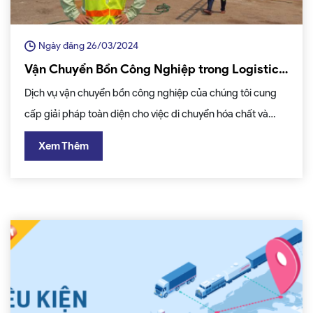
Ngày đăng 26/03/2024
Vận Chuyển Bồn Công Nghiệp trong Logistics:
Giải Pháp Toàn Diện Cho An Toàn và Hiệu
Dịch vụ vận chuyển bồn công nghiệp của chúng tôi cung
Quả
cấp giải pháp toàn diện cho việc di chuyển hóa chất và
chất lỏng nguy hiểm trong ngành logistics. Với đội ngũ
Xem Thêm
chuyên nghiệp và thiết bị hiện đại, chúng tôi cam kết đảm
bảo an toàn tuyệt đối và hiệu quả cho hàng hoá của bạn.
Hãy tin tưởng và liên hệ với chúng tôi ngay hôm nay để trải
nghiệm dịch vụ chất lượng hàng đầu.