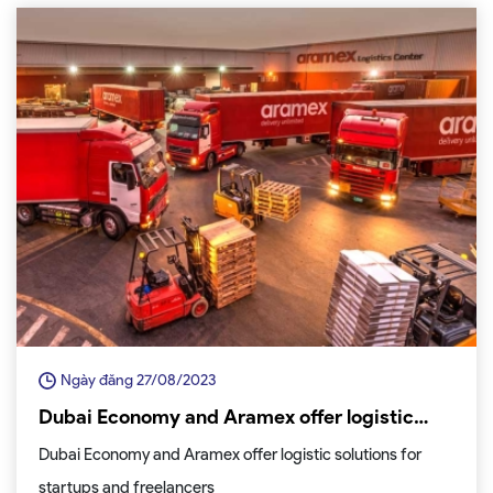
Ngày đăng 27/08/2023
Dubai Economy and Aramex offer logistic
solutions for startups and freelancers
Dubai Economy and Aramex offer logistic solutions for
startups and freelancers