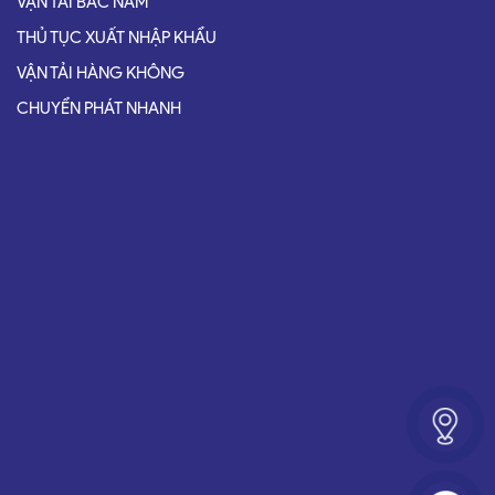
VẬN TẢI BẮC NAM
THỦ TỤC XUẤT NHẬP KHẨU
VẬN TẢI HÀNG KHÔNG
CHUYỂN PHÁT NHANH