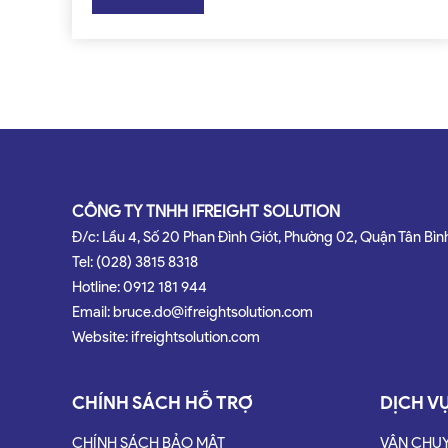
CÔNG TY TNHH IFREIGHT SOLUTION
Đ/c: Lầu 4, Số 20 Phan Đình Giót, Phường 02, Quận Tân Bìn
Tel: (028) 3815 8318
Hotline: 0912 181 944
Email: bruce.do@ifreightsolution.com
Website: ifreightsolution.com
CHÍNH SÁCH HỖ TRỢ
DỊCH V
CHÍNH SÁCH BẢO MẬT
VẬN CHU