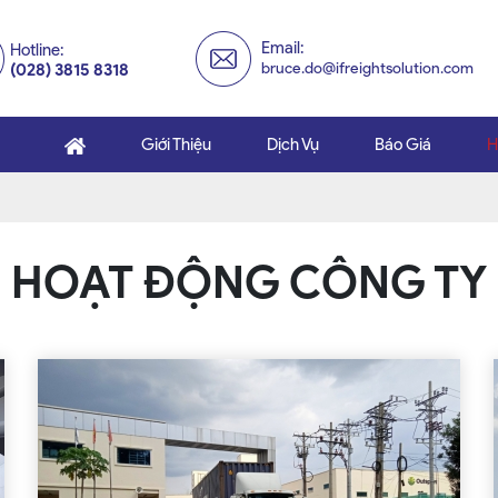
Email:
Hotline:
bruce.do@ifreightsolution.com
(028) 3815 8318
Giới Thiệu
Dịch Vụ
Báo Giá
H
HOẠT ĐỘNG CÔNG TY