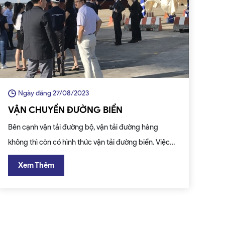
Ngày đăng 27/08/2023
VẬN CHUYỂN ĐƯỜNG BIỂN
Bên cạnh vận tải đường bộ, vận tải đường hàng
không thì còn có hình thức vận tải đường biển. Việc
khai thác thêm hình thức vận tải này nhằm đáp ứng
Xem Thêm
các nhu cầu vận tải hàng hóa giúp khách hàng có
thêm nhiều lựa chọn cho việc vận chuyển của mình
và đảm bảo hiệu quả giao nhận tốt nhất.