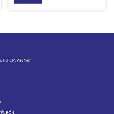
đồng thời đảm bảo thời gian giao hàng đúng hạn
cam kết tại các nhà phân phối, siêu thị,...
h, TP.HCM, Việt Nam
Ụ
YỂN BỒN