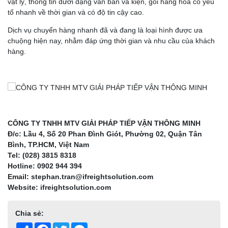
vật lý, thông tin dưới dạng văn bản và kiện, gói hàng hóa có yếu
tố nhanh về thời gian và có độ tin cậy cao.
Dịch vụ chuyển hàng nhanh đã và đang là loại hình được ưa
chuộng hiện nay, nhằm đáp ứng thời gian và nhu cầu của khách
hàng.
CÔNG TY TNHH MTV GIẢI PHÁP TIẾP VẬN THÔNG MINH
Đ/c: Lầu 4, Số 20 Phan Đình Giót, Phường 02, Quận Tân
Bình, TP.HCM, Việt Nam
Tel: (028) 3815 8318
Hotline: 0902 944 394
Email: stephan.tran@ifreightsolution.com
Website: ifreightsolution.com
Chia sẻ:
Share
Facebook
Twitter
Messenger